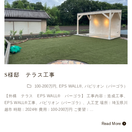
S様邸 テラス工事
100-200万円
,
EPS WALL®
,
パビリオン（パーゴラ）
【外構 テラス EPS WALL®︎ パーゴラ】 工事内容：造成工事、
EPS WALL®︎工事、パビリオン（パーゴラ）、人工芝 場所：埼玉県川
越市 時期：2024年 費用：100-200万円 ご要望：…
Read More