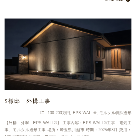
S様邸 外構工事
100-200万円
,
EPS WALL®
,
モルタル特殊造形
【外構 外塀 EPS WALL®︎】 工事内容：EPS WALL®︎工事、電気工
事、モルタル造形工事 場所：埼玉県川越市 時期：2025年3月 費用：