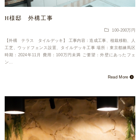
H様邸 外構工事
100-200万円
【外構 テラス タイルデッキ】 工事内容：造成工事、植栽移動、人
工芝、ウッドフェンス設置、タイルデッキ工事 場所：東京都練馬区
時期：2024年11月 費用：100万円未満 ご要望：外壁にあったフェ
ン…
Read More