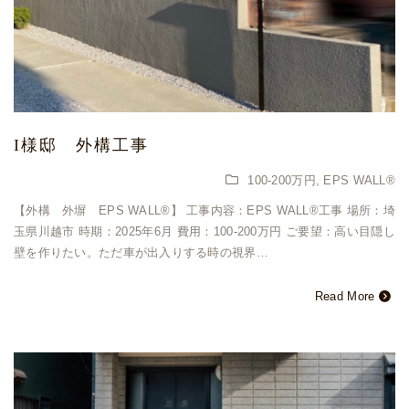
I様邸 外構工事
100-200万円
,
EPS WALL®
【外構 外塀 EPS WALL®︎】 工事内容：EPS WALL®︎工事 場所：埼
玉県川越市 時期：2025年6月 費用：100-200万円 ご要望：高い目隠し
壁を作りたい。ただ車が出入りする時の視界…
Read More