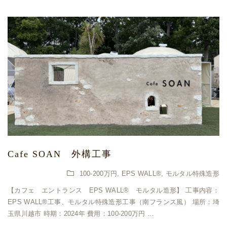
Cafe SOAN 外構工事
100-200万円
,
EPS WALL®
,
モルタル特殊造形
【カフェ エントランス EPS WALL®︎ モルタル造形】 工事内容：
EPS WALL®︎工事、モルタル特殊造形工事（南フランス風） 場所：埼
玉県川越市 時期：2024年 費用：100-200万円 …