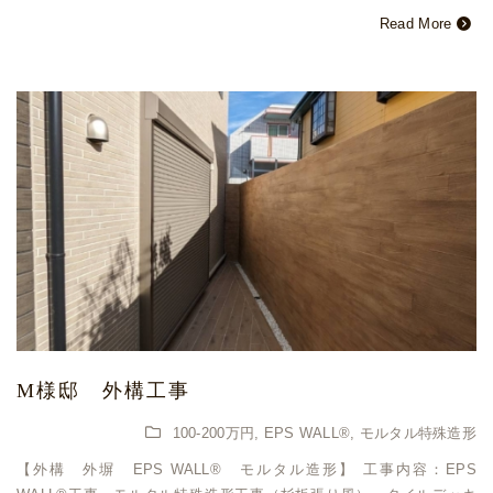
Read More
M様邸 外構工事
100-200万円
,
EPS WALL®
,
モルタル特殊造形
【外構 外塀 EPS WALL®︎ モルタル造形】 工事内容：EPS