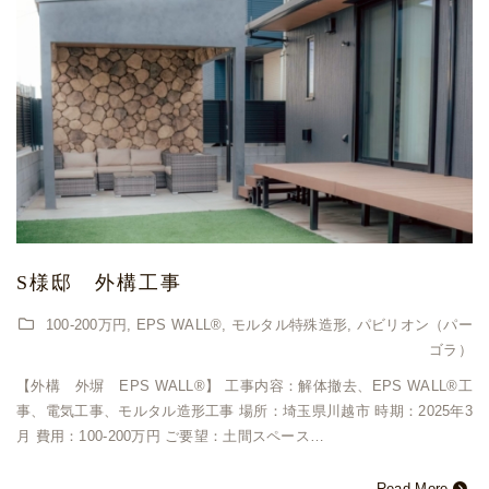
S様邸 外構工事
100-200万円
,
EPS WALL®
,
モルタル特殊造形
,
パビリオン（パー
ゴラ）
【外構 外塀 EPS WALL®︎】 工事内容：解体撤去、EPS WALL®︎工
事、電気工事、モルタル造形工事 場所：埼玉県川越市 時期：2025年3
月 費用：100-200万円 ご要望：土間スペース…
Read More