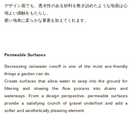
デザイン面でも、透水性のある砂利を敷き詰めたような地面は心
地よい感触をもたらし、
硬い地表に柔らかな要素を加えてくれます。
Permeable Surfaces
Decreasing rainwater runoff is one of the most eco-friendly
things a garden can do.
Create surfaces that allow water to seep into the ground for
filtering and slowing the flow process into drains and
waterways. From a design perspective, permeable surfaces
provide a satisfying crunch of gravel underfoot and add a
softer and aesthetically pleasing element.