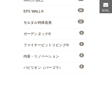
500万円以上
20
MAIL
EPS WALL®
31
モルタル特殊造形
4
ガーデンヌック®
3
ファイヤーピットリビング®
9
内装・リノベーション
6
パビリオン（パーゴラ）