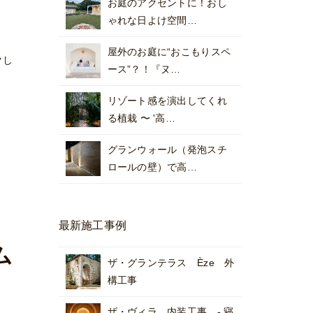
お庭のアクセントに！おし
ゃれな日よけ空間…
屋外のお庭に“おこもりスペ
クし
ース”？！『ヌ…
リゾート感を演出してくれ
る植栽 〜 '高…
グランウォール（発泡スチ
ロールの壁）で高…
最新施工事例
ム
ザ・グランテラス Èze 外
構工事
ザ・ヴィラ 内装工事 - 寝